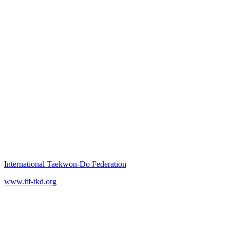
International Taekwon‑Do Federation
www.itf-tkd.org