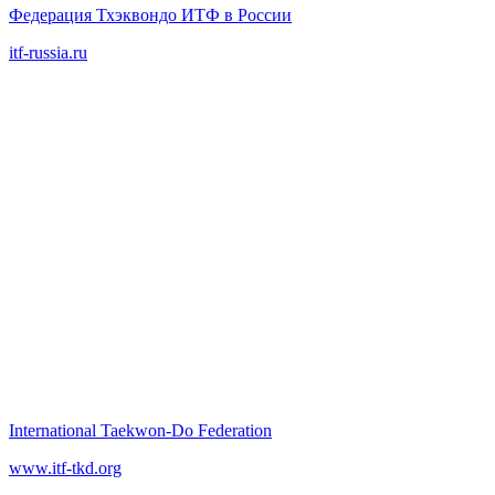
Федерация Тхэквондо ИТФ в России
itf-russia.ru
International Taekwon‑Do Federation
www.itf-tkd.org