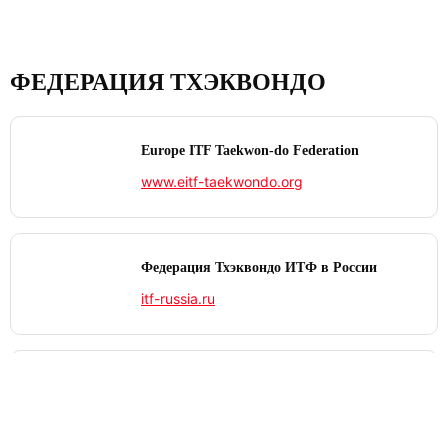
ФЕДЕРАЦИЯ ТХЭКВОНДО
Europe ITF Taekwon-do Federation
www.eitf-taekwondo.org
Федерация Тхэквондо ИТФ в России
itf-russia.ru
International Taekwon‑Do Federation
www.itf-tkd.org