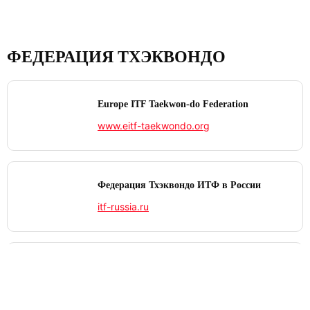
ФЕДЕРАЦИЯ ТХЭКВОНДО
Europe ITF Taekwon-do Federation
www.eitf-taekwondo.org
Федерация Тхэквондо ИТФ в России
itf-russia.ru
International Taekwon‑Do Federation
www.itf-tkd.org