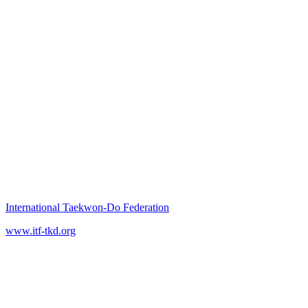
International Taekwon‑Do Federation
www.itf-tkd.org