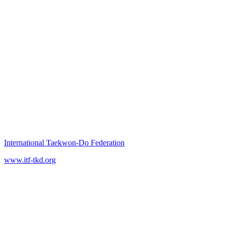
International Taekwon‑Do Federation
www.itf-tkd.org