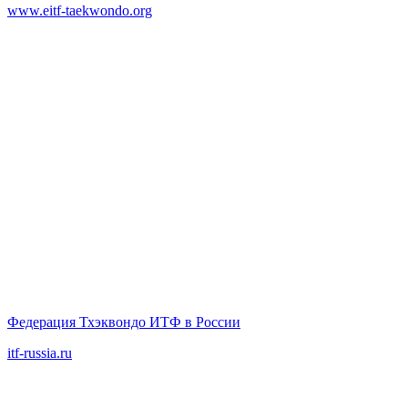
www.eitf-taekwondo.org
Федерация Тхэквондо ИТФ в России
itf-russia.ru