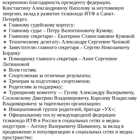
искреннюю благодарность президенту федерации,
Константину Александровичу Наполову за неутомимую
энергию, вклад в развитие тхэквондо ИТФ в Санкт-
Петербурге.
🔹 Главному судейскому корпусу:
🔹 Главному судье – Петру Валентиновичу Кумову;
🔹 Главному секретарю – Екатерине Станиславовне Кумовой
🔹 Техническому делегату- Александре Сергеевне Чаловой
🔹 Заместителю главного секретаря – Сергею Николаевичу
Бордоку
🔹 Помощнику главного секретаря – Анне Сергеевне
Литвиновой
🔹 Всем гостям;
🔹 Спортсменам за отличные результаты;
🔹 Тренерам за подготовку спортсменов;
🔹 Родителям за поддержку;
🔹 Турнирному комитету — Гусеву Александру Валерьевичу,
Сосновскому Дмитрию Владимировичу, Королеву Владиславу
Владимировичу за тщательную организацию;
🔹 Инициативной группе родителей, бригаде «УХ»;
🔹 Официальному послу международной федерации
тхэквондо ИТФ в России в социальных сетях и медиа-
индустрии – Антону Валерьевичу Шаманину, за вклад в
продвижение и популяризацию в социальных сетях и медиа-
пространстве;