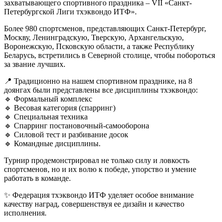
захватывающего спортивного праздника – VII «Санкт-
Петербургской Лиги тхэквондо ИТФ».
Более 980 спортсменов, представляющих Санкт-Петербург,
Москву, Ленинградскую, Тверскую, Архангельскую,
Воронежскую, Псковскую области, а также Республику
Беларусь, встретились в Северной столице, чтобы побороться
за звание лучших.
📍 Традиционно на нашем спортивном празднике, на 8
доянгах были представлены все дисциплины тхэквондо:
🔹 Формальный комплекс
🔹 Весовая категория (спарринг)
🔹 Специальная техника
🔹 Спарринг постановочный-самооборона
🔹 Силовой тест и разбивание досок
🔹 Командные дисциплины.
Турнир продемонстрировал не только силу и ловкость
спортсменов, но и их волю к победе, упорство и умение
работать в команде.
✨ Федерация тхэквондо ИТФ уделяет особое внимание
качеству наград, совершенствуя ее дизайн и качество
исполнения.