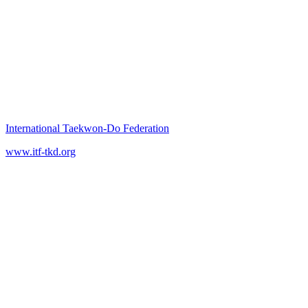
International Taekwon‑Do Federation
www.itf-tkd.org