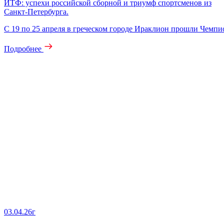
ИТФ: успехи российской сборной и триумф спортсменов из
Санкт-Петербурга.
С 19 по 25 апреля в греческом городе Ираклион прошли Чемп
Подробнее
03.04.26г