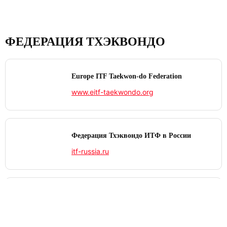
ФЕДЕРАЦИЯ ТХЭКВОНДО
Europe ITF Taekwon-do Federation
www.eitf-taekwondo.org
Федерация Тхэквондо ИТФ в России
itf-russia.ru
International Taekwon‑Do Federation
www.itf-tkd.org