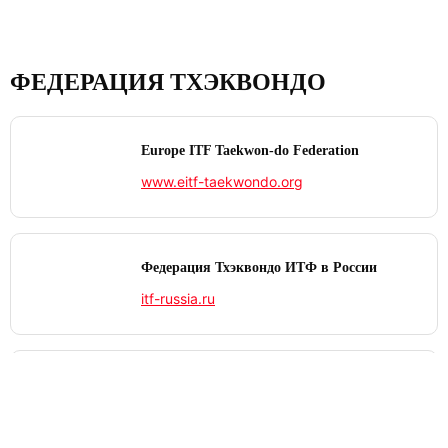
ФЕДЕРАЦИЯ ТХЭКВОНДО
Europe ITF Taekwon-do Federation
www.eitf-taekwondo.org
Федерация Тхэквондо ИТФ в России
itf-russia.ru
International Taekwon‑Do Federation
www.itf-tkd.org