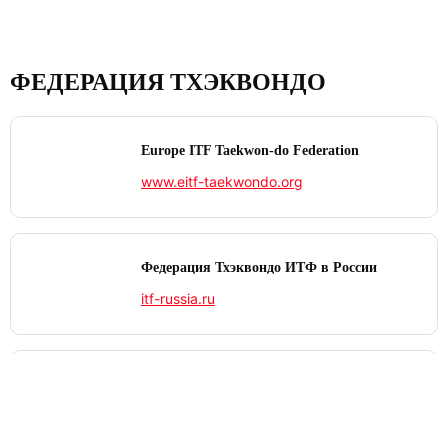
ФЕДЕРАЦИЯ ТХЭКВОНДО
Europe ITF Taekwon-do Federation
www.eitf-taekwondo.org
Федерация Тхэквондо ИТФ в России
itf-russia.ru
International Taekwon‑Do Federation
www.itf-tkd.org