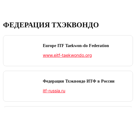
ФЕДЕРАЦИЯ ТХЭКВОНДО
Europe ITF Taekwon-do Federation
www.eitf-taekwondo.org
Федерация Тхэквондо ИТФ в России
itf-russia.ru
International Taekwon‑Do Federation
www.itf-tkd.org