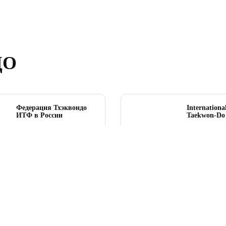
ДО
Федерация Тхэквондо
Internationa
ИТФ в России
Taekwon‑Do 
itf-russia.ru
www.itf-tkd
О ФЕДЕРАЦИИ
КАРТА ЗАЛОВ