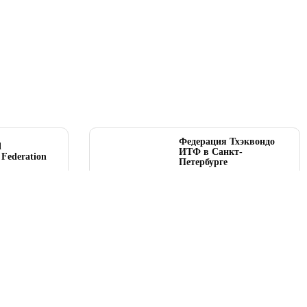
Федерация Тхэквондо
l
ИТФ в Санкт-
Federation
Петербурге
.org
spb-taekwondo-itf.ru