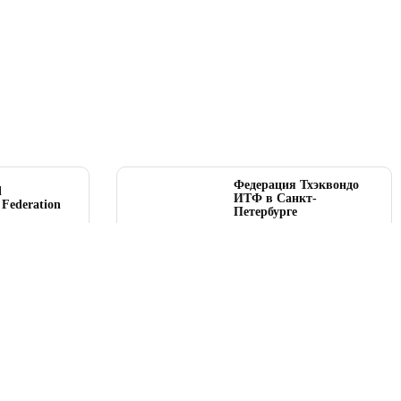
Федерация Тхэквондо
l
ИТФ в Санкт-
Federation
Петербурге
.org
spb-taekwondo-itf.ru