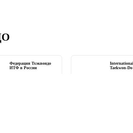
ДО
Федерация Тхэквондо
Internationa
ИТФ в России
Taekwon‑Do 
itf-russia.ru
www.itf-tkd
О ФЕДЕРАЦИИ
КАРТА ЗАЛОВ