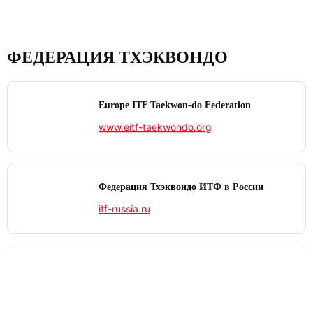
ФЕДЕРАЦИЯ ТХЭКВОНДО
Europe ITF Taekwon-do Federation
www.eitf-taekwondo.org
Федерация Тхэквондо ИТФ в России
itf-russia.ru
International Taekwon‑Do Federation
www.itf-tkd.org