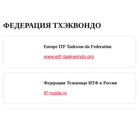
ФЕДЕРАЦИЯ ТХЭКВОНДО
Europe ITF Taekwon-do Federation
www.eitf-taekwondo.org
Федерация Тхэквондо ИТФ в России
itf-russia.ru
International Taekwon‑Do Federation
www.itf-tkd.org