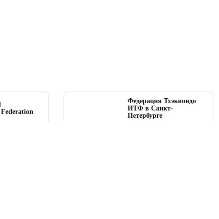
Федерация Тхэквондо
l
ИТФ в Санкт-
Federation
Петербурге
.org
spb-taekwondo-itf.ru