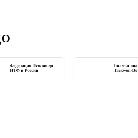
ДО
Федерация Тхэквондо
Internationa
ИТФ в России
Taekwon‑Do 
itf-russia.ru
www.itf-tkd
О ФЕДЕРАЦИИ
КАРТА ЗАЛОВ